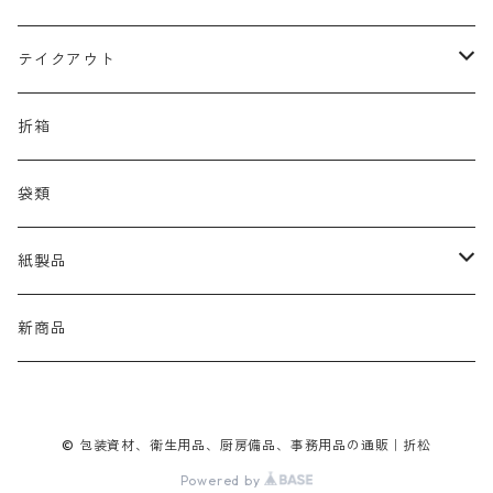
ノロ
テイクアウト
おしぼり
折箱
オードブル
袋類
お弁当
紙製品
袋
ペーパータオル
新商品
折箱
© 包装資材、衛生用品、厨房備品、事務用品の通販｜折松
カップ
Powered by