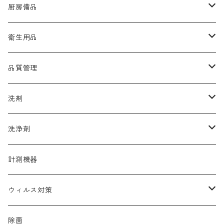
厨房備品
ラップ
衛生用品
たわし・スポンジ
手袋
品質管理
カウンタークロス
アルコール
洗剤
マスク
品質保持
厨房機器洗浄剤
洗浄剤
帽子
清掃用洗剤
調理器具洗浄剤
計測機器
靴
中性除菌洗浄剤
ウィルス対策
多目的高機能洗剤
コロナ
除菌