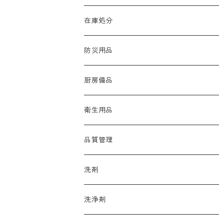
在庫処分
防災用品
厨房備品
ラップ
衛生用品
たわし・スポンジ
手袋
品質管理
カウンタークロス
アルコール
洗剤
マスク
品質保持
厨房機器洗浄剤
洗浄剤