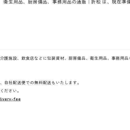
、衛生用品、厨房備品、事務用品の通販｜折松 は、現在準
介護施設、飲食店などに包装資材、厨房備品、衛生用品、事務用品
、自社配送便での無料配送もいたします。
ください。
livery-fee