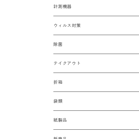
帽子
清掃用洗剤
調理器具洗浄剤
計測機器
靴
中性除菌洗浄剤
ウィルス対策
多目的高機能洗剤
コロナ
除菌
ノロ
テイクアウト
おしぼり
折箱
オードブル
袋類
お弁当
紙製品
袋
ペーパータオル