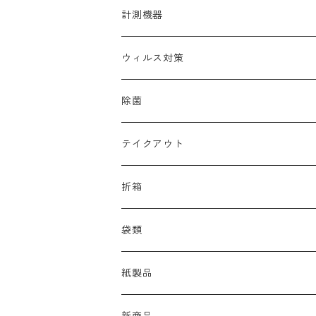
帽子
清掃用洗剤
調理器具洗浄剤
計測機器
靴
中性除菌洗浄剤
ウィルス対策
多目的高機能洗剤
コロナ
除菌
ノロ
テイクアウト
おしぼり
折箱
オードブル
袋類
お弁当
紙製品
袋
ペーパータオル