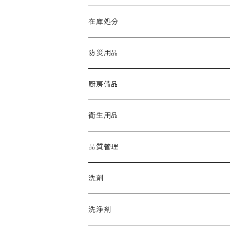
在庫処分
防災用品
厨房備品
ラップ
衛生用品
たわし・スポンジ
手袋
品質管理
カウンタークロス
アルコール
洗剤
マスク
品質保持
厨房機器洗浄剤
洗浄剤