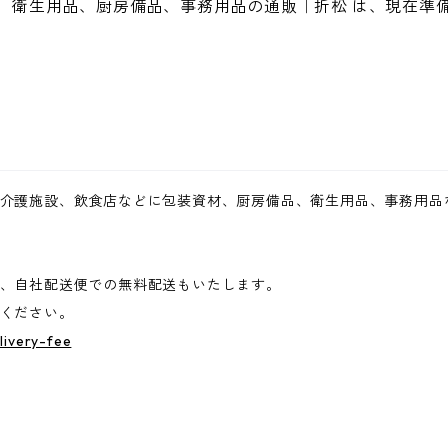
、衛生用品、厨房備品、事務用品の通販｜折松 は、現在準
介護施設、飲食店などに包装資材、厨房備品、衛生用品、事務用品
、自社配送便での無料配送もいたします。
ください。
livery-fee