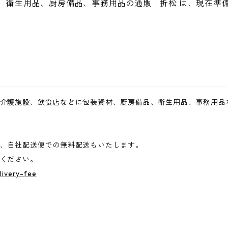
、衛生用品、厨房備品、事務用品の通販｜折松 は、現在準
介護施設、飲食店などに包装資材、厨房備品、衛生用品、事務用品
、自社配送便での無料配送もいたします。
ください。
livery-fee