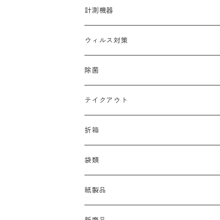
帽子
清掃用洗剤
調理器具洗浄剤
計測機器
靴
中性除菌洗浄剤
ウィルス対策
多目的高機能洗剤
コロナ
除菌
ノロ
テイクアウト
おしぼり
折箱
オードブル
袋類
お弁当
紙製品
袋
ペーパータオル