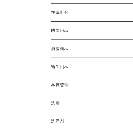
在庫処分
防災用品
厨房備品
ラップ
衛生用品
たわし・スポンジ
手袋
品質管理
カウンタークロス
アルコール
洗剤
マスク
品質保持
厨房機器洗浄剤
洗浄剤