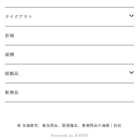
ノロ
テイクアウト
おしぼり
折箱
オードブル
袋類
お弁当
紙製品
袋
ペーパータオル
新商品
折箱
© 包装資材、衛生用品、厨房備品、事務用品の通販｜折松
カップ
Powered by